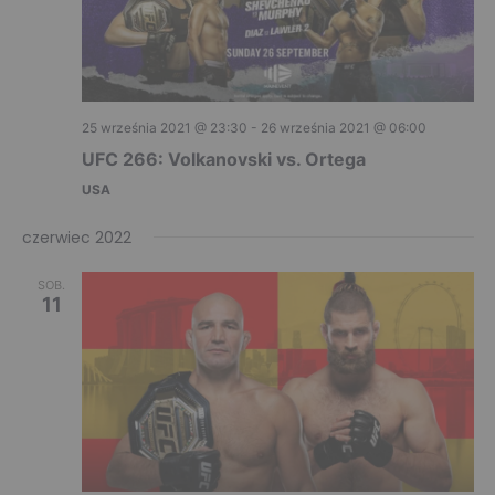
d
t
V
i
o
i
n
25 września 2021 @ 23:30
-
26 września 2021 @ 06:00
e
UFC 266: Volkanovski vs. Ortega
w
USA
s
czerwiec 2022
N
SOB.
a
11
v
i
g
a